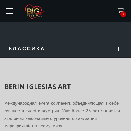
0
КЛАССИКА
ГЛАВНАЯ
БИЛЕТЫ
АРТИСТЫ
BERIN IGLESIAS
ART
ИВЕНТЫ
международная event-компания, объединяющая в себе
лучшее в event-индустрии. Уже более 25 лет является
эталоном высочайшего уровеня организации
ПАРТНЕРЫ
мероприятий по всему миру.